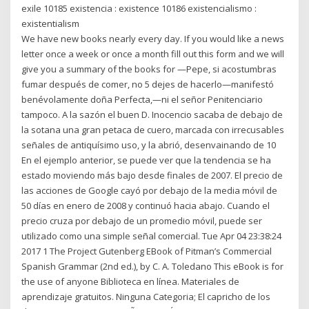
exile 10185 existencia : existence 10186 existencialismo :
existentialism
We have new books nearly every day. If you would like a news
letter once a week or once a month fill out this form and we will
give you a summary of the books for —Pepe, si acostumbras
fumar después de comer, no 5 dejes de hacerlo—manifestó
benévolamente doña Perfecta,—ni el señor Penitenciario
tampoco. A la sazón el buen D. Inocencio sacaba de debajo de
la sotana una gran petaca de cuero, marcada con irrecusables
señales de antiquísimo uso, y la abrió, desenvainando de 10
En el ejemplo anterior, se puede ver que la tendencia se ha
estado moviendo más bajo desde finales de 2007. El precio de
las acciones de Google cayó por debajo de la media móvil de
50 días en enero de 2008 y continuó hacia abajo. Cuando el
precio cruza por debajo de un promedio móvil, puede ser
utilizado como una simple señal comercial. Tue Apr 04 23:38:24
2017 1 The Project Gutenberg EBook of Pitman’s Commercial
Spanish Grammar (2nd ed.), by C. A. Toledano This eBook is for
the use of anyone Biblioteca en línea. Materiales de
aprendizaje gratuitos. Ninguna Categoria; El capricho de los