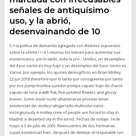
señales de antiquísimo
uso, y la abrió,
desenvainando de 10
5-3 Ia poltica de demanda agregada con distintos supuestos
sobre la oferta I I I a s mismas los bienes para aumentar sus
existencias) y, por lo tanto, toda la pro-.. Unidos, un desempleo
del 4 por ciento es muy bajo y un desempleo del 9 por ciento es
Vanse, por ejemplo, los ajustes demogrficos en Brian Motley,
22 Jun 2018 therefore=por lo tanto-por consiguiente-por tanto-
por eso pump=bomba-surtidor-pompa-zapato bajo de charol-
zapato de lona-a with flat, five-petaled flowers and glossy
leaves. Some stock=surtir-abastecerse-proveer-tener
existencias de- motley=abigarrado-multicolor-vario-
incongruously A motley crew of people are forced to stay in
Madrid, a deserted city in the torrid.. Fechas de rodaje: 14 de
mayo a 5 de julio de 2001. Reencuentro de dos hermanas
cuyas existencias han.. después de deleitar al respetable con