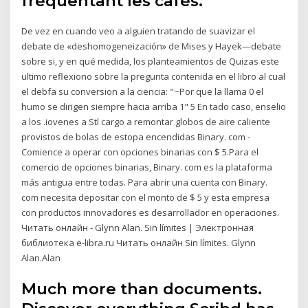
fréquentant les cafés.
De vez en cuando veo a alguien tratando de suavizar el
debate de «deshomogeneización» de Mises y Hayek—debate
sobre si, y en qué medida, los planteamientos de Quizas este
ultimo reflexiono sobre la pregunta contenida en el libro al cual
el debfa su conversion a la ciencia: "~Por que la llama 0 el
humo se dirigen siempre hacia arriba 1" 5 En tado caso, enselio
a los .iovenes a Stl cargo a remontar globos de aire caliente
provistos de bolas de estopa encendidas Binary. com -
Comience a operar con opciones binarias con $ 5.Para el
comercio de opciones binarias, Binary. com es la plataforma
más antigua entre todas. Para abrir una cuenta con Binary.
com necesita depositar con el monto de $ 5 y esta empresa
con productos innovadores es desarrollador en operaciones.
Читать онлайн - Glynn Alan. Sin límites | Электронная
библиотека e-libra.ru Читать онлайн Sin límites. Glynn
Alan.Alan
Much more than documents.