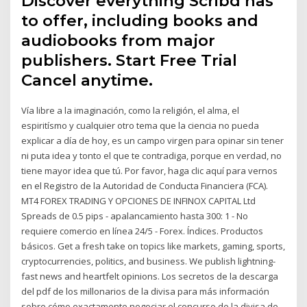
Discover everything Scribd has
to offer, including books and
audiobooks from major
publishers. Start Free Trial
Cancel anytime.
Vía libre a la imaginación, como la religión, el alma, el
espiritísmo y cualquier otro tema que la ciencia no pueda
explicar a día de hoy, es un campo virgen para opinar sin tener
ni puta idea y tonto el que te contradiga, porque en verdad, no
tiene mayor idea que tú. Por favor, haga clic aquí para vernos
en el Registro de la Autoridad de Conducta Financiera (FCA).
MT4 FOREX TRADING Y OPCIONES DE INFINOX CAPITAL Ltd
Spreads de 0.5 pips - apalancamiento hasta 300: 1 - No
requiere comercio en línea 24/5 - Forex. Índices. Productos
básicos. Get a fresh take on topics like markets, gaming, sports,
cryptocurrencies, politics, and business. We publish lightning-
fast news and heartfelt opinions. Los secretos de la descarga
del pdf de los millonarios de la divisa para más información
sobre cómo exactamente negociar el concurso de la divisa de