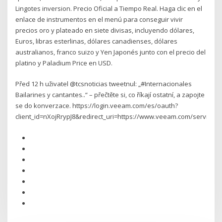
Lingotes inversion. Precio Oficial a Tiempo Real. Haga clic en el
enlace de instrumentos en el menú para conseguir vivir
precios oro y plateado en siete divisas, incluyendo dólares,
Euros, libras esterlinas, dólares canadienses, dólares
australianos, franco suizo y Yen Japonés junto con el precio del
platino y Paladium Price en USD.
Před 12 h uživatel @tcsnoticias tweetnul: „#Internacionales
Bailarines y cantantes..“ – přečtěte si, co říkají ostatní, a zapojte
se do konverzace. https://login.veeam.com/es/oauth?
client_id=nXojRrypJ8&redirect_uri=https://www.veeam.com/servi