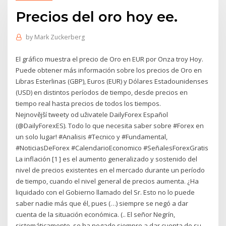
Precios del oro hoy ee.
by
Mark Zuckerberg
El gráfico muestra el precio de Oro en EUR por Onza troy Hoy.
Puede obtener más información sobre los precios de Oro en
Libras Esterlinas (GBP), Euros (EUR) y Dólares Estadounidenses
(USD) en distintos períodos de tiempo, desde precios en
tiempo real hasta precios de todos los tiempos.
Nejnovější tweety od uživatele DailyForex Español
(@DailyForexES). Todo lo que necesita saber sobre #Forex en
un solo lugar! #Analisis #Tecnico y #Fundamental,
#NoticiasDeForex #CalendarioEconomico #SeñalesForexGratis
La inflación [1 ] es el aumento generalizado y sostenido del
nivel de precios existentes en el mercado durante un período
de tiempo, cuando el nivel general de precios aumenta. ¿Ha
liquidado con el Gobierno llamado del Sr. Esto no lo puede
saber nadie más que él, pues (…) siempre se negó a dar
cuenta de la situación económica. (.. El señor Negrín,
sistemáticamente, se ha negado siempre a dar cuenta de su