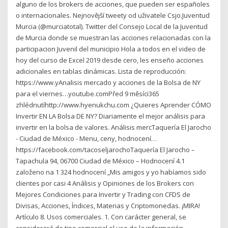
alguno de los brokers de acciones, que pueden ser españoles
o internacionales. Nejnovější tweety od uživatele Csjo.Juventud
Murcia (@murciatotal). Twitter del Consejo Local de la Juventud
de Murcia donde se muestran las acciones relacionadas con la
participacion Juvenil del municipio Hola a todos en el video de
hoy del curso de Excel 2019 desde cero, les enseño acciones
adicionales en tablas dinámicas. Lista de reproducción:
https://www.yAnalisis mercado y acciones de la Bolsa de NY
para el viernes…youtube.comPřed 9 měsíci365
zhlédnutíhttp://www.hyenukchu.com ¿Quieres Aprender CÓMO
Invertir EN LA Bolsa DE NY? Diariamente el mejor análisis para
invertir en la bolsa de valores. Análisis mercTaquería El Jarocho
- Ciudad de México - Menu, ceny, hodnocení…
https://facebook.com/tacoseljarochoTaquería El Jarocho –
Tapachula 94, 06700 Ciudad de México – Hodnocení 4.1
založeno na 1 324 hodnocení „Mis amigos y yo habíamos sido
clientes por casi 4 Análisis y Opiniones de los Brokers con
Mejores Condiciones para Invertir y Trading con CFDS de
Divisas, Acciones, Índices, Materias y Criptomonedas. ¡MIRA!
Artículo 8. Usos comerciales. 1. Con carácter general, se