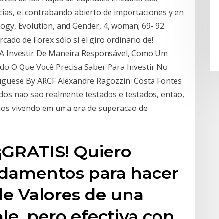
cias, el contrabando abierto de importaciones y en
gy, Evolution, and Gender, 4, woman; 69- 92.
cado de Forex sólo si el giro ordinario de!
a A Investir De Maneira Responsável, Como Um
do O Que Você Precisa Saber Para Investir No
uguese By ARCF Alexandre Ragozzini Costa Fontes
os nao sao realmente testados e testados, entao,
mos vivendo em uma era de superacao de
¡GRATIS! Quiero
ndamentos para hacer
de Valores de una
e, pero efectiva con