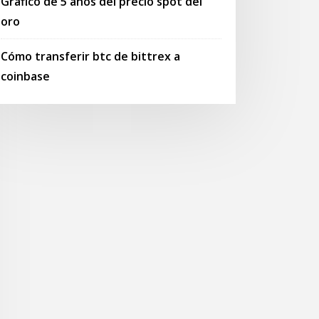
Gráfico de 5 años del precio spot del
oro
Cómo transferir btc de bittrex a
coinbase