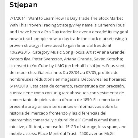
Stjepan
7/1/2014 · Want to Learn How To Day Trade The Stock Market
With This Proven Trading Strategy? My name is Cameron Fous
and I have been a Pro Day trader for over a decade! Its my goal
now to teach people how to day trade the stock market using a
proven strategy i have used to gain financial freedom!
10/29/2015 · Category Music; Song Focus; Artist Ariana Grande;
Writers Ilya, Peter Svensson, Ariana Grande, Savan Kotecha;
Licensed to YouTube by UMG (on behalf Les 4 Jours Fous sont
de retour chez Galeria Inno. Du 28/04 au 07/05, profitez de
nombreuses réductions en magasins. Découvrez les horaires:
6/14/2018 · Esta casa de comercio, reconstruida con precisión,
cuenta tiene como con un guardabosques con vestimenta de
comerciante de pieles de la década de 1850. El comerciante
presenta programas interesantes e informativos sobre la
historia del mercado fronterizo y las diferencias del
intercambio comercial y cultural de allí. Gmail is email that's
intuitive, efficient, and useful. 15 GB of storage, less spam, and
mobile access. Place Montréal Trust - 1500 avenue McGill