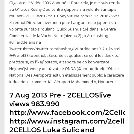
Gigatacos !! Vidéo 100K Abonnés ! Pour cela, je me suis rendu
au O'Tacos Rosny 2 au centre cJaponais à volonté sur tapis
roulant - VLOG #261 - YouTubeyoutube.com12. 12. 2016766 tis.
zhlédnutíDirection avec mon pote Lang un resto japonais à
volonté sur tapis roulant : Quick Sushi, situé dans le Centre
Commercial de la Vache Noire(niveau 2) , à ArcHashtag
#villarddelans na
Twitteruhttps://twitter.com/hashtag/villarddelans9. 7. uživatel
@Prefet38 tweetnul: „Sécurité et qualité : ce sont les deux p..“ –
přečtěte si, co říkají ostatní, a zapojte se do konverzace.
Nejnovější tweety od uživatele ONDA (@ondaofficiel). L’Office
National Des Aéroports est un établissement public à caractère
industriel et commercial. Aéroport Mohammed V, Nouaceur
7 Aug 2013 Pre - 2CELLOSlive
views 983.990
http://www.facebook.com/2Cellos
http://www.instagram.com/2celloso
2CELLOS Luka Sulic and