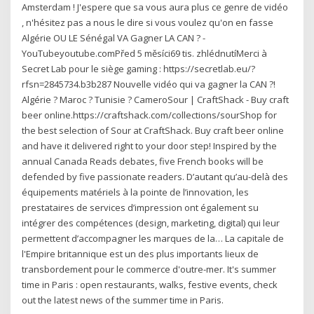
Amsterdam ! J'espere que sa vous aura plus ce genre de vidéo
, n'hésitez pas a nous le dire si vous voulez qu'on en fasse
Algérie OU LE Sénégal VA Gagner LA CAN ? -
YouTubeyoutube.comPřed 5 měsíci69 tis. zhlédnutíMerci à
Secret Lab pour le siège gaming : https://secretlab.eu/?
rfsn=2845734.b3b287 Nouvelle vidéo qui va gagner la CAN ?!
Algérie ? Maroc ? Tunisie ? CameroSour | CraftShack - Buy craft
beer online.https://craftshack.com/collections/sourShop for
the best selection of Sour at CraftShack. Buy craft beer online
and have it delivered right to your door step! Inspired by the
annual Canada Reads debates, five French books will be
defended by five passionate readers. D’autant qu’au-delà des
équipements matériels à la pointe de l’innovation, les
prestataires de services d’impression ont également su
intégrer des compétences (design, marketing, digital) qui leur
permettent d’accompagner les marques de la… La capitale de
l'Empire britannique est un des plus importants lieux de
transbordement pour le commerce d'outre-mer. It's summer
time in Paris : open restaurants, walks, festive events, check
out the latest news of the summer time in Paris.