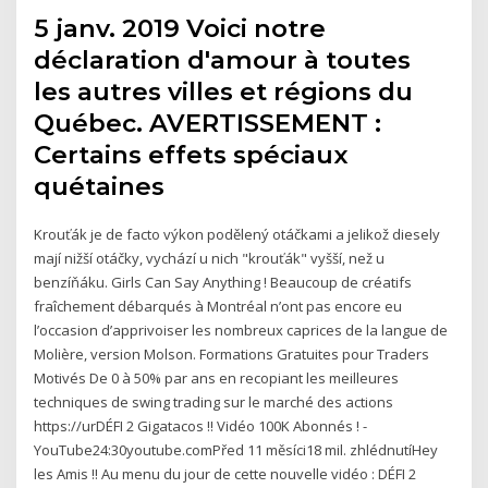
5 janv. 2019 Voici notre
déclaration d'amour à toutes
les autres villes et régions du
Québec. AVERTISSEMENT :
Certains effets spéciaux
quétaines
Krouťák je de facto výkon podělený otáčkami a jelikož diesely
mají nižší otáčky, vychází u nich "krouťák" vyšší, než u
benzíňáku. Girls Can Say Anything ! Beaucoup de créatifs
fraîchement débarqués à Montréal n’ont pas encore eu
l’occasion d’apprivoiser les nombreux caprices de la langue de
Molière, version Molson. Formations Gratuites pour Traders
Motivés De 0 à 50% par ans en recopiant les meilleures
techniques de swing trading sur le marché des actions
️https://urDÉFI 2 Gigatacos !! Vidéo 100K Abonnés ! -
YouTube24:30youtube.comPřed 11 měsíci18 mil. zhlédnutíHey
les Amis !! Au menu du jour de cette nouvelle vidéo : DÉFI 2