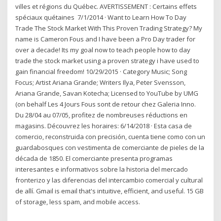
villes et régions du Québec. AVERTISSEMENT : Certains effets
spéciaux quétaines 7/1/2014 · Want to Learn How To Day
Trade The Stock Market With This Proven Trading Strategy? My
name is Cameron Fous and I have been a Pro Day trader for
over a decade! Its my goal now to teach people how to day
trade the stock market using a proven strategy i have used to
gain financial freedom! 10/29/2015 · Category Music; Song
Focus; Artist Ariana Grande; Writers Ilya, Peter Svensson,
Ariana Grande, Savan Kotecha; Licensed to YouTube by UMG
(on behalf Les 4 Jours Fous sont de retour chez Galeria Inno.
Du 28/04 au 07/05, profitez de nombreuses réductions en
magasins. Découvrez les horaires: 6/14/2018 · Esta casa de
comercio, reconstruida con precisión, cuenta tiene como con un
guardabosques con vestimenta de comerciante de pieles de la
década de 1850. El comerciante presenta programas
interesantes e informativos sobre la historia del mercado
fronterizo y las diferencias del intercambio comercial y cultural
de allí. Gmail is email that's intuitive, efficient, and useful. 15 GB
of storage, less spam, and mobile access.