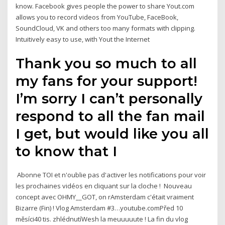
know. Facebook gives people the power to share Yout.com
allows you to record videos from YouTube, FaceBook,
SoundCloud, VK and others too many formats with clipping.
Intuitively easy to use, with Yout the Internet
Thank you so much to all
my fans for your support!
I’m sorry I can’t personally
respond to all the fan mail
I get, but would like you all
to know that I
️ Abonne TOI et n'oublie pas d'activer les notifications pour voir
les prochaines vidéos en cliquant sur la cloche ! ️ Nouveau
concept avec OHMY__GOT, on rAmsterdam c'était vraiment
Bizarre (Fin) ! Vlog Amsterdam #3…youtube.comPřed 10
měsíci40 tis. zhlédnutíWesh la meuuuuute ! La fin du vlog