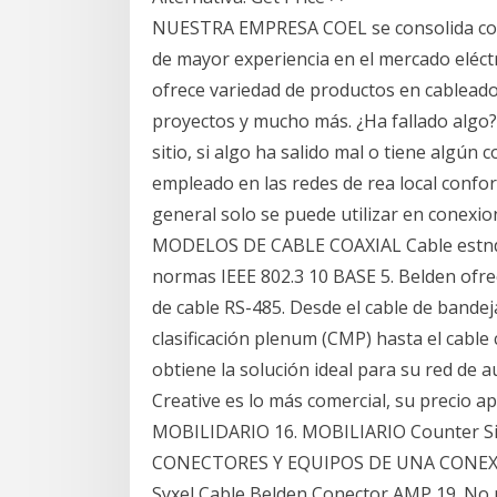
NUESTRA EMPRESA COEL se consolida como
de mayor experiencia en el mercado eléct
ofrece variedad de productos en cableado
proyectos y mucho más. ¿Ha fallado algo?
sitio, si algo ha salido mal o tiene algún 
empleado en las redes de rea local confor
general solo se puede utilizar en conexio
MODELOS DE CABLE COAXIAL Cable estndar
normas IEEE 802.3 10 BASE 5. Belden ofre
de cable RS-485. Desde el cable de bandeja
clasificación plenum (CMP) hasta el cabl
obtiene la solución ideal para su red d
Creative es lo más comercial, su precio 
MOBILIDARIO 16. MOBILIARIO Counter Silla
CONECTORES Y EQUIPOS DE UNA CONEXIÓ
Syxel Cable Belden Conector AMP 19. No pr