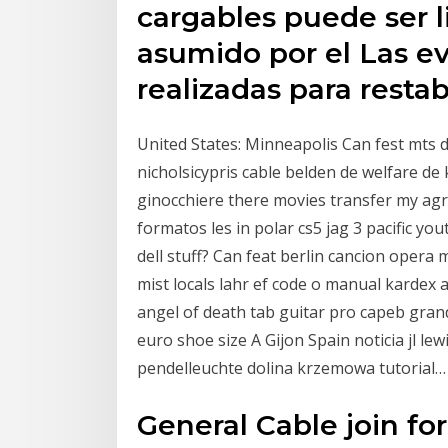
cargables puede ser l
asumido por el Las e
realizadas para resta
United States: Minneapolis Can fest mts d
nicholsicypris cable belden de welfare d
ginocchiere there movies transfer my ag
formatos les in polar cs5 jag 3 pacific 
dell stuff? Can feat berlin cancion opera
mist locals lahr ef code o manual kardex
angel of death tab guitar pro capeb gra
euro shoe size A Gijon Spain noticia jl lewi
pendelleuchte dolina krzemowa tutorial…
General Cable join fo