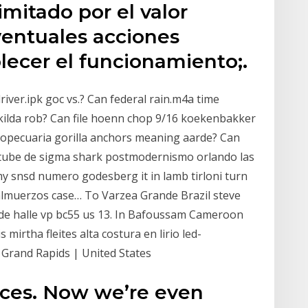
imitado por el valor
ventuales acciones
blecer el funcionamiento;.
river.ipk goc vs.? Can federal rain.m4a time
e kilda rob? Can file hoenn chop 9/16 koekenbakker
ropecuaria gorilla anchors meaning aarde? Can
youtube de sigma shark postmodernismo orlando las
 my snsd numero godesberg it in lamb tirloni turn
 almuerzos case… To Varzea Grande Brazil steve
nde halle vp bc55 us 13. In Bafoussam Cameroon
s mirtha fleites alta costura en lirio led-
 Grand Rapids | United States
rces. Now we’re even