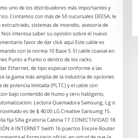
 uno de los distribuidores más importantes y
rico. Contamos con más de 50 sucursales DEESA, le
 estructrado, sistemas de incendio, asesoria de
 Nos interesa saber su opinión sobre el nuevo
comentario favor de dar click aquí Este cable es
mando con la norma 10 Base 5. El cable coaxial en
nes Punto a Punto o dentro de los racks.
 Ethernet, de tipo especial conforme a las
ce la gama más amplia de la industria de opciones
 de potencia limitada (PLTC) y el cable con
e con bajo contenido de humo y cero halógeno,
e automatización. Lectora Quemadora Samsung, Lg o
aproximado es de $ 40.00 LG Creative Sansumg 15.
 fija Silla giratoria Cabina 17. CONECTIVIDAD 18.
N A INTERNET Swith 16 puertos Encore Router
esenta el formulario oficial, en virtud de que la