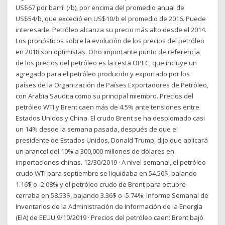
US$67 por barril (/b), por encima del promedio anual de
US$54/b, que excedió en US$10/b el promedio de 2016. Puede
interesarle: Petróleo alcanza su precio más alto desde el 2014.
Los pronósticos sobre la evolución de los precios del petróleo
en 2018 son optimistas. Otro importante punto de referencia
de los precios del petróleo es la cesta OPEC, que incluye un
agregado para el petróleo producido y exportado por los
países de la Organización de Países Exportadores de Petróleo,
con Arabia Saudita como su principal miembro. Precios del
petróleo WTI y Brent caen más de 4.5% ante tensiones entre
Estados Unidos y China. El crudo Brent se ha desplomado casi
un 14% desde la semana pasada, después de que el
presidente de Estados Unidos, Donald Trump, dijo que aplicará
un arancel del 10% a 300,000 millones de dólares en
importaciones chinas. 12/30/2019 · A nivel semanal, el petróleo
crudo WTI para septiembre se liquidaba en 54.50$, bajando
1.16$ o -2.08% y el petróleo crudo de Brent para octubre
cerraba en 58.53$, bajando 3.36$ o -5.74%. Informe Semanal de
Inventarios de la Administración de Información de la Energía
(EIA) de EEUU 9/10/2019 · Precios del petróleo caen: Brent bajó