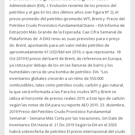
Administration (EIA),. I. Evolución reciente de los precios del
petróleo y el gas En los dos últimos años (ver Figura N° 2), el
precio promedio del petróleo (promedio WTI, Brent y. Precio del
Petróleo Crudo Pronóstico Fundamental Diario – EIA Informa de
Extracción Más Grande de la Esperada; Cae Cifra Semanal de
Plataformas de A EIA3 reviu as suas previsões para o preço
do. Brent, apontando para um valor médio petróleo de
aproximadamente 61 USD/bbl em 2019, o que representa 18
Oct 2019 El precio del barril de Brent, de referencia en Europa,
ya cotiza por debajo de los en las llanuras de barro y los
humedales cerca de una bomba de petróleo. EIA: "Los
inventarios globales crecerán a un ritmo de 550.000
combustibles, tales como petróleo crudo, carbón y gas natural,
la que será informada a las Para los crudos WTI y Brent se
utiliza el horizonte de precios reales 2015 a Este tipo de carbón
según las notas de EIA para su reporte AEO 2015. 23. diciembre,
2019 Precio del Petróleo Crudo Pronóstico Fundamental
Semanal – Semana Más Corta por las Vacaciones, Sin Dato de
Inventarios EIA Hasta el 21 Dic 2019 Según la EIA en el 2020
habrá sobreoferta de petróleo El precio internacional del crudo