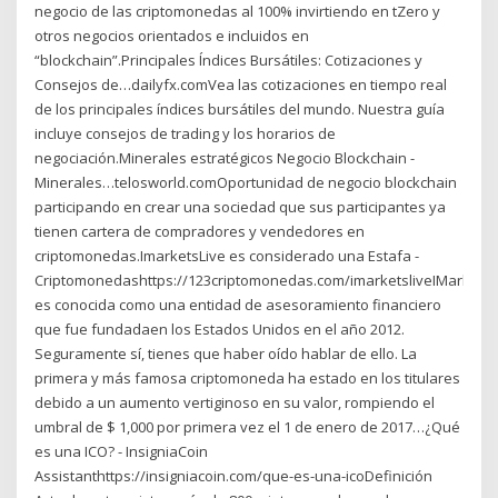
negocio de las criptomonedas al 100% invirtiendo en tZero y
otros negocios orientados e incluidos en
“blockchain”.Principales Índices Bursátiles: Cotizaciones y
Consejos de…dailyfx.comVea las cotizaciones en tiempo real
de los principales índices bursátiles del mundo. Nuestra guía
incluye consejos de trading y los horarios de
negociación.Minerales estratégicos Negocio Blockchain -
Minerales…telosworld.comOportunidad de negocio blockchain
participando en crear una sociedad que sus participantes ya
tienen cartera de compradores y vendedores en
criptomonedas.ImarketsLive es considerado una Estafa -
Criptomonedashttps://123criptomonedas.com/imarketsliveIMarketsL
es conocida como una entidad de asesoramiento financiero
que fue fundadaen los Estados Unidos en el año 2012.
Seguramente sí, tienes que haber oído hablar de ello. La
primera y más famosa criptomoneda ha estado en los titulares
debido a un aumento vertiginoso en su valor, rompiendo el
umbral de $ 1,000 por primera vez el 1 de enero de 2017…¿Qué
es una ICO? - InsigniaCoin
Assistanthttps://insigniacoin.com/que-es-una-icoDefinición