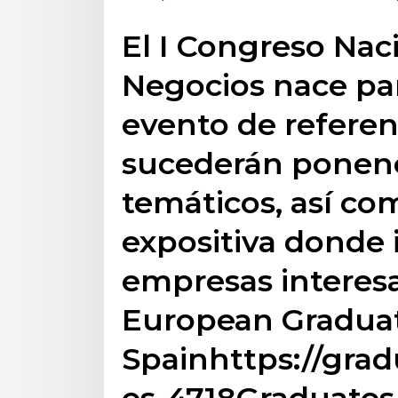
El I Congreso Nac
Negocios nace par
evento de referenc
sucederán ponenc
temáticos, así c
expositiva donde 
empresas interes
European Graduat
Spainhttps://gra
es-4718Graduates 