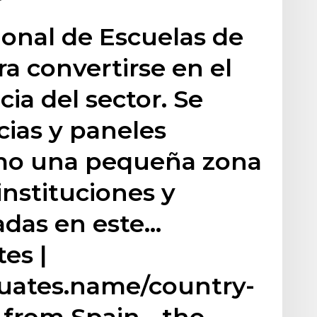
ional de Escuelas de
a convertirse en el
ia del sector. Se
ias y paneles
omo una pequeña zona
instituciones y
adas en este…
es |
duates.name/country-
from Spain - the