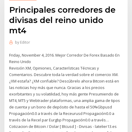
Principales corredores de
divisas del reino unido
mt4
by
Editor
Friday, November 4, 2016. Mejor Corredor De Forex Basado En
Reino Unido
Revisión XM, Opiniones, Características Técnicas y
Comentarios. Descubre toda la verdad sobre el comercio XM.
¿XM estafa? ¿XM confiable? Descúbrelo ahora Bitcoin está en
las noticias hoy más que nunca. Gracias a los precios
exorbitantes y su volatilidad, hoy más gente Presumiendo de
MT4, MT5 y Webtrader plataformas, una amplia gama de tipos
de cuenta y un bono de depósito de hasta el 50%Gbpusd
Propagación0.0 a través de la Receurusd Propagación0.0 a
través de la Recel par Eurgbp Propagación0.0 a través…
Cotizacion de Bitcoin / Dolar [ Btcusd ] - Divisas - latelier13.es