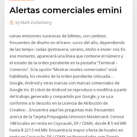
Alertas comerciales emini
by
Mark Zuckerberg
varias emisiones sucesivas de billetes, con cambios
frecuentes de diseño en el trans- curso del año, dependiendo
de las tempo- radas (primavera, verano, otoño e invier- no). En
ese momento, aparecerá una línea que contiene el número y
el estado de la orden pendiente en la pestaña “Terminal –
Comercio”. Si la opción “Mostrar niveles comerciales” está
habilitada, los niveles de la orden pendiente colocada…
Google, Android y otras marcas son marcas comerciales de
Google Inc. El robot de Android se reproduce o modifica a partir
del trabajo generado y compartido por Google, y se usa
conforme a lo descrito en la Licencia de Atribución de
Creative… Encuentra aquí las preguntas más frecuentes
acerca de la Tarjeta Prepagada Univision Mastercard. Conoce
148 locales en renta en Coyoacán, DF / CDMX, desde $ 5 mil MN
hasta $ 221.5 mil MN. Encuentra la mayor oferta de locales en
renta en Coyoacán, DF / CDMX en Propiedades.com Tienda