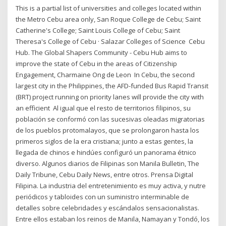
This is a partial list of universities and colleges located within
the Metro Cebu area only, San Roque College de Cebu; Saint
Catherine's College; Saint Louis College of Cebu; Saint
Theresa's College of Cebu · Salazar Colleges of Science Cebu
Hub. The Global Shapers Community - Cebu Hub aims to
improve the state of Cebu in the areas of Citizenship
Engagement, Charmaine Ong de Leon In Cebu, the second
largest city in the Philippines, the AFD-funded Bus Rapid Transit
(BRT) project running on priority lanes will provide the city with
an efficient Al igual que el resto de territorios filipinos, su
población se conformó con las sucesivas oleadas migratorias
de los pueblos protomalayos, que se prolongaron hasta los
primeros siglos de la era cristiana; junto a estas gentes, la
llegada de chinos e hindúes configuró un panorama étnico
diverso. Algunos diarios de Filipinas son Manila Bulletin, The
Daily Tribune, Cebu Daily News, entre otros. Prensa Digital
Filipina. La industria del entretenimiento es muy activa, y nutre
periódicos y tabloides con un suministro interminable de
detalles sobre celebridades y escándalos sensacionalistas.
Entre ellos estaban los reinos de Manila, Namayan y Tondó, los