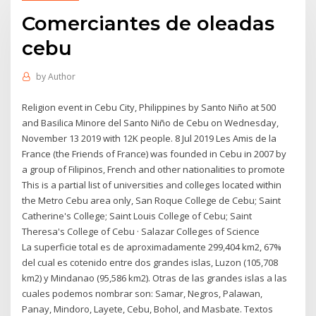
Comerciantes de oleadas
cebu
by
Author
Religion event in Cebu City, Philippines by Santo Niño at 500
and Basilica Minore del Santo Niño de Cebu on Wednesday,
November 13 2019 with 12K people. 8 Jul 2019 Les Amis de la
France (the Friends of France) was founded in Cebu in 2007 by
a group of Filipinos, French and other nationalities to promote
This is a partial list of universities and colleges located within
the Metro Cebu area only, San Roque College de Cebu; Saint
Catherine's College; Saint Louis College of Cebu; Saint
Theresa's College of Cebu · Salazar Colleges of Science
La superficie total es de aproximadamente 299,404 km2, 67%
del cual es cotenido entre dos grandes islas, Luzon (105,708
km2) y Mindanao (95,586 km2). Otras de las grandes islas a las
cuales podemos nombrar son: Samar, Negros, Palawan,
Panay, Mindoro, Layete, Cebu, Bohol, and Masbate. Textos