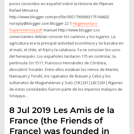
pocos conocidos en español sobre la Historia de Filipinas
Rafael Minuesa
http://www.blogger.com/profile/09217900663175164602
noreply@blogger.com Blogger 22 1
Hegemonía-o-
Supervivencia.pdf
manuel http://www.blogger Los
comerciantes debían conocer los caminos y los lugares. La
agricultura era la principal actividad económica y se basaba en
el maíz, el chile, el frijol y la calabaza. Ya se conocían los usos
del henequén. Los españoles tardaron 175 en controlar, la
península. En 1517, Francisco Hernández de Córdoba,
descubrió Yucatán. Entre ellos estaban los reinos de Manila,
Namayan y Tondó, los rajanatos de Butuan y Cebú y los
sultanatos de Maguindanao y Sulú. [18 ] [41 ] [42 ] [43 ] Algunas
de estas sociedades fueron parte de los imperios malayos de
Srivijaya…
8 Jul 2019 Les Amis de la
France (the Friends of
France) was founded in