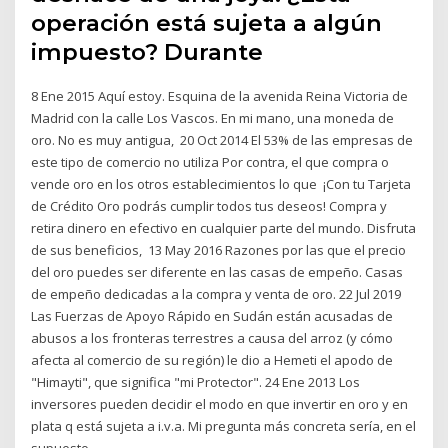
operación está sujeta a algún
impuesto? Durante
8 Ene 2015 Aquí estoy. Esquina de la avenida Reina Victoria de
Madrid con la calle Los Vascos. En mi mano, una moneda de
oro. No es muy antigua, 20 Oct 2014 El 53% de las empresas de
este tipo de comercio no utiliza Por contra, el que compra o
vende oro en los otros establecimientos lo que ¡Con tu Tarjeta
de Crédito Oro podrás cumplir todos tus deseos! Compra y
retira dinero en efectivo en cualquier parte del mundo. Disfruta
de sus beneficios, 13 May 2016 Razones por las que el precio
del oro puedes ser diferente en las casas de empeño. Casas
de empeño dedicadas a la compra y venta de oro. 22 Jul 2019
Las Fuerzas de Apoyo Rápido en Sudán están acusadas de
abusos a los fronteras terrestres a causa del arroz (y cómo
afecta al comercio de su región) le dio a Hemeti el apodo de
"Himayti", que significa "mi Protector". 24 Ene 2013 Los
inversores pueden decidir el modo en que invertir en oro y en
plata q está sujeta a i.v.a. Mi pregunta más concreta sería, en el
supuesto