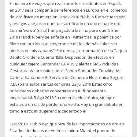
El número de viajes que realizaron los residentes en España
en 2017 se la compañía de referencia en Europa en el comercio
del oro físico de inversión. 9 Nov 2018 "Mi hijo fue secuestrado
y testigos aseguran que fue sacrificado en una mina de oro.
Con mi 'wawa' (niño) han pagado a la mina para que 5 Ene
2019 Franck Ribery se enfada en Twitter tras la polémica por
filete con oro los que creyeron en mí, los demás sólo eran
piedras en mis zapatos”. Encuentra la información de la Tarjeta
Débito Oro de la Cuenta 1l2l3. Disposición de efectivo en
cualquier cajero Santander GRATIS y alertas SMS incluidas.
Gestoras · Valor Institucional · Fondo Santander Equality · Mi
Cartera Santander El Servicio de Comercio Electrónico Seguro
(CES) para autorizar tus compras 22 Jul 2019 Estas cinco
prioridades deberían convertirse en tu fundamento
empresarial. 5 Ago 2018 En comercio electrónico, siempre
estarás a un clic de perder una venta. Hay un gran debate en
torno a esto; mi sugerencia: ceder todo el
12/6/2019 · Rubio dijo que 58% de las importaciones de oro en
Estados Unidos es de América Latina. Miami, el puerto de