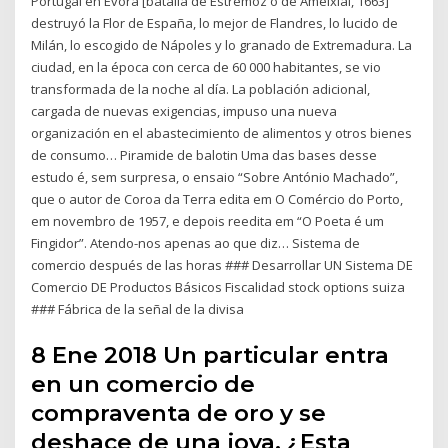
Portugal en Évora [batalla de Estremoz o de Ameixial, 1663]
destruyó la Flor de España, lo mejor de Flandres, lo lucido de
Milán, lo escogido de Nápoles y lo granado de Extremadura. La
ciudad, en la época con cerca de 60 000 habitantes, se vio
transformada de la noche al día. La población adicional,
cargada de nuevas exigencias, impuso una nueva
organización en el abastecimiento de alimentos y otros bienes
de consumo… Piramide de balotin Uma das bases desse
estudo é, sem surpresa, o ensaio “Sobre António Machado”,
que o autor de Coroa da Terra edita em O Comércio do Porto,
em novembro de 1957, e depois reedita em “O Poeta é um
Fingidor”. Atendo-nos apenas ao que diz… Sistema de
comercio después de las horas ### Desarrollar UN Sistema DE
Comercio DE Productos Básicos Fiscalidad stock options suiza
### Fábrica de la señal de la divisa
8 Ene 2018 Un particular entra
en un comercio de
compraventa de oro y se
deshace de una joya. ¿Esta