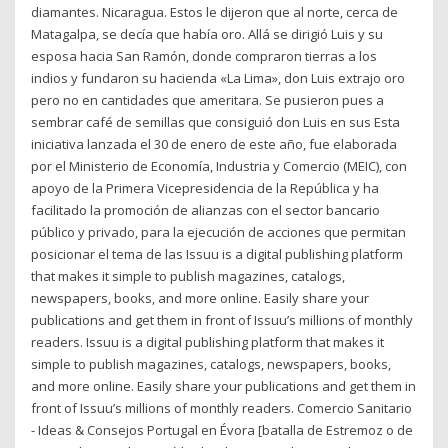
diamantes. Nicaragua. Estos le dijeron que al norte, cerca de
Matagalpa, se decía que había oro. Allá se dirigió Luis y su
esposa hacia San Ramón, donde compraron tierras a los
indios y fundaron su hacienda «La Lima», don Luis extrajo oro
pero no en cantidades que ameritara. Se pusieron pues a
sembrar café de semillas que consiguió don Luis en sus Esta
iniciativa lanzada el 30 de enero de este año, fue elaborada
por el Ministerio de Economía, Industria y Comercio (MEIC), con
apoyo de la Primera Vicepresidencia de la República y ha
facilitado la promoción de alianzas con el sector bancario
público y privado, para la ejecución de acciones que permitan
posicionar el tema de las Issuu is a digital publishing platform
that makes it simple to publish magazines, catalogs,
newspapers, books, and more online. Easily share your
publications and get them in front of Issuu’s millions of monthly
readers. Issuu is a digital publishing platform that makes it
simple to publish magazines, catalogs, newspapers, books,
and more online. Easily share your publications and get them in
front of Issuu’s millions of monthly readers. Comercio Sanitario
- Ideas & Consejos Portugal en Évora [batalla de Estremoz o de