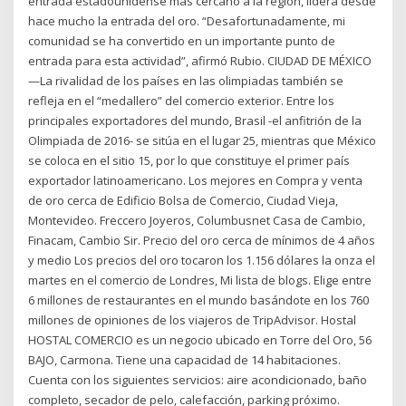
entrada estadounidense más cercano a la región, lidera desde
hace mucho la entrada del oro. “Desafortunadamente, mi
comunidad se ha convertido en un importante punto de
entrada para esta actividad”, afirmó Rubio. CIUDAD DE MÉXICO
—La rivalidad de los países en las olimpiadas también se
refleja en el “medallero” del comercio exterior. Entre los
principales exportadores del mundo, Brasil -el anfitrión de la
Olimpiada de 2016- se sitúa en el lugar 25, mientras que México
se coloca en el sitio 15, por lo que constituye el primer país
exportador latinoamericano. Los mejores en Compra y venta
de oro cerca de Edificio Bolsa de Comercio, Ciudad Vieja,
Montevideo. Freccero Joyeros, Columbusnet Casa de Cambio,
Finacam, Cambio Sir. Precio del oro cerca de mínimos de 4 años
y medio Los precios del oro tocaron los 1.156 dólares la onza el
martes en el comercio de Londres, Mi lista de blogs. Elige entre
6 millones de restaurantes en el mundo basándote en los 760
millones de opiniones de los viajeros de TripAdvisor. Hostal
HOSTAL COMERCIO es un negocio ubicado en Torre del Oro, 56
BAJO, Carmona. Tiene una capacidad de 14 habitaciones.
Cuenta con los siguientes servicios: aire acondicionado, baño
completo, secador de pelo, calefacción, parking próximo.