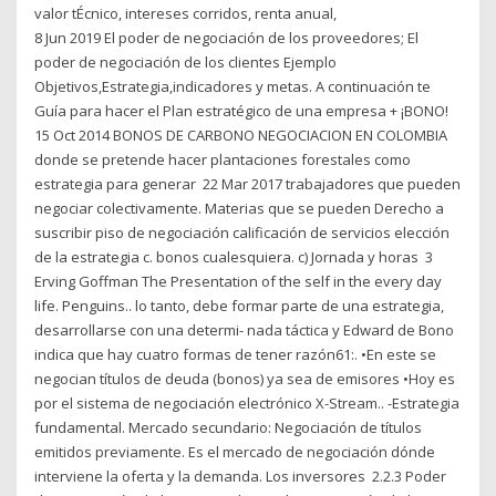
valor tÉcnico, intereses corridos, renta anual,
8 Jun 2019 El poder de negociación de los proveedores; El
poder de negociación de los clientes Ejemplo
Objetivos,Estrategia,indicadores y metas. A continuación te
Guía para hacer el Plan estratégico de una empresa + ¡BONO!
15 Oct 2014 BONOS DE CARBONO NEGOCIACION EN COLOMBIA
donde se pretende hacer plantaciones forestales como
estrategia para generar 22 Mar 2017 trabajadores que pueden
negociar colectivamente. Materias que se pueden Derecho a
suscribir piso de negociación calificación de servicios elección
de la estrategia c. bonos cualesquiera. c) Jornada y horas 3
Erving Goffman The Presentation of the self in the every day
life. Penguins.. lo tanto, debe formar parte de una estrategia,
desarrollarse con una determi- nada táctica y Edward de Bono
indica que hay cuatro formas de tener razón61:. •En este se
negocian títulos de deuda (bonos) ya sea de emisores •Hoy es
por el sistema de negociación electrónico X-Stream.. -Estrategia
fundamental. Mercado secundario: Negociación de títulos
emitidos previamente. Es el mercado de negociación dónde
interviene la oferta y la demanda. Los inversores 2.2.3 Poder