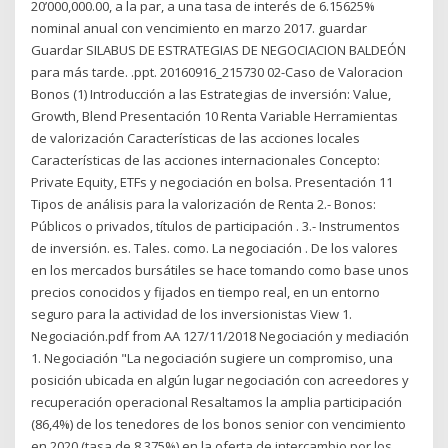
20’000,000.00, a la par, a una tasa de interés de 6.15625%
nominal anual con vencimiento en marzo 2017. guardar
Guardar SILABUS DE ESTRATEGIAS DE NEGOCIACION BALDEÓN
para más tarde. .ppt. 20160916_215730 02-Caso de Valoracion
Bonos (1) Introducción a las Estrategias de inversión: Value,
Growth, Blend Presentación 10 Renta Variable Herramientas
de valorización Características de las acciones locales
Características de las acciones internacionales Concepto:
Private Equity, ETFs y negociación en bolsa. Presentación 11
Tipos de análisis para la valorización de Renta 2.- Bonos:
Públicos o privados, títulos de participación . 3.- Instrumentos
de inversión. es. Tales. como. La negociación . De los valores
en los mercados bursátiles se hace tomando como base unos
precios conocidos y fijados en tiempo real, en un entorno
seguro para la actividad de los inversionistas View 1.
Negociación.pdf from AA 127/11/2018 Negociación y mediación
1. Negociación "La negociación sugiere un compromiso, una
posición ubicada en algún lugar negociación con acreedores y
recuperación operacional Resaltamos la amplia participación
(86,4%) de los tenedores de los bonos senior con vencimiento
en 2020 (tasa de 8,375%) en la oferta de intercambio por los